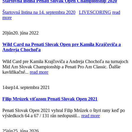
Štartovná listina Penati Slovak Open Championship 2020
Štartovná listina na 14. septembra 2020
LIVESCORING
read
more
20
jún
20. júna 2022
Wild Card na Penati Slovak Open pre Kamila Krajčoviča a
Andreja Chochoľa
Wild Card pre Kamila Krajčoviča a Andreja Chochoľa na turnajoch
Mid Am Slovak Championship a Penati Pro Am Classic. Ďalšie
kavlifikačné...
read more
14
sep
14. septembra 2021
Filip Mrúzek víťazom Penati Slovak Open 2021
Penati Slovak Open 2021 vyhral Filip Mrúzek o štyri rany keď po
výsledkoch 64 a 67 / 131 rán nedopustil...
read more
25
jún
25. júna 2026