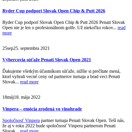
Ryder Cup podporí Slovak Open Chip & Putt 2026
Ryder Cup podporí Slovak Open Chip & Putt 2026 Penati Slovak
Open nie je len o profesionálnom golfe. Už niekoľko rokov...
read
more
25
sep
25. septembra 2021
Výhercovia súťaže Penati Slovak Open 2021
Ďakujeme všetkým účastníkom súťaže, nižšie si prečítate mená,
ktorí vyhrali vecné ceny od partnerov turnaja a brad veci Penati
Slovak...
read more
18
máj
18. mája 2022
Vinpera – emócia zrodená vo vinohrade
Spoločnosť Vinpera
partner turnaja Penati Slovak Open. Teší nás,
že aj v roku 2022 bude spoločnosť Vinpera partnerom Penati
Slovak...
read more