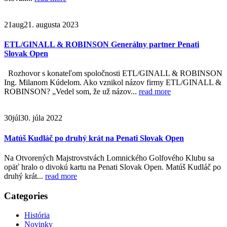
21
aug
21. augusta 2023
ETL/GINALL & ROBINSON Generálny partner Penati
Slovak Open
Rozhovor s konateľom spoločnosti ETL/GINALL & ROBINSON
Ing. Milanom Kúdelom. Ako vznikol názov firmy ETL/GINALL &
ROBINSON? „Vedel som, že už názov...
read more
30
júl
30. júla 2022
Matúš Kudláč po druhý krát na Penati Slovak Open
Na Otvorených Majstrovstvách Lomnického Golfového Klubu sa
opäť hralo o divokú kartu na Penati Slovak Open. Matúš Kudláč po
druhý krát...
read more
Categories
História
Novinky