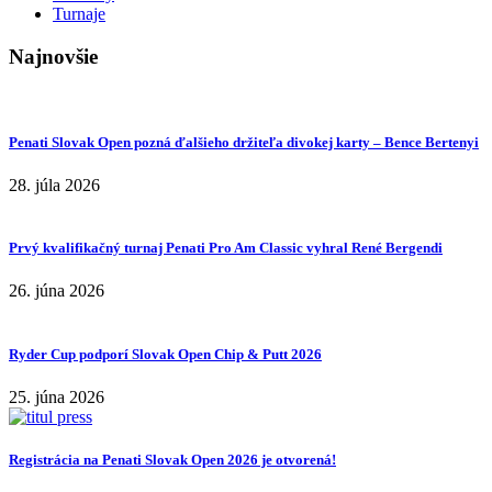
Turnaje
Najnovšie
Penati Slovak Open pozná ďalšieho držiteľa divokej karty – Bence Bertenyi
28. júla 2026
Prvý kvalifikačný turnaj Penati Pro Am Classic vyhral René Bergendi
26. júna 2026
Ryder Cup podporí Slovak Open Chip & Putt 2026
25. júna 2026
Registrácia na Penati Slovak Open 2026 je otvorená!