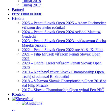
Turnaj 2018
Turnaj 2017
Partneri
Prize Fund
30.000€
História
2025 – Penati Slovak Open 2025 – Adam Puchmelter
víťazom deviateho ročníka!
2024 – Penati Slovak Open 2024 ovládol Mateusz
Gradecki
2023 – Penati Slovak Open 2023 s víťazstvom Čecha
Mareka Siakalu
2022 – Penati Slovak Open 2022 pre Aleša Kořínka
2021 – Filip Mrúzek víťazom Penati Slovak Open
2021
2020 – Ondřej Lieser víťazom Penati Slovak Open
2020
2019 – Napínavý záver Slovak Championship Open.
Trofej si odniesol R. Sabbatini
2018 – Víťazom Slovak Championship Open 2018 sa
stal Filip Mrůzek
2017 – Slovak Championship Open vyhral Petr NIČ
Kontakt