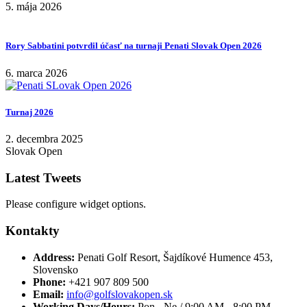
5. mája 2026
Rory Sabbatini potvrdil účasť na turnaji Penati Slovak Open 2026
6. marca 2026
Turnaj 2026
2. decembra 2025
Slovak Open
Latest Tweets
Please configure widget options.
Kontakty
Address:
Penati Golf Resort, Šajdíkové Humence 453,
Slovensko
Phone:
+421 907 809 500
Email:
info@golfslovakopen.sk
Working Days/Hours:
Pon - Ne / 9:00 AM - 8:00 PM