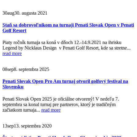
30
aug
30. augusta 2021
Staň sa dobrovoľníkom na turnaji Penati Slovak Open v Penati
Golf Resort
Piaty ročník turnaja sa koná v dňoch 12.-14.9.2021 na ihrisku
Legend by Nicklaus Design v Penati Golf Resort, kde sa stretne...
read more
08
sep
8. septembra 2025
Penati Slovak Open Pro Am turnaj otvoril golfový festival na
Slovensku
Penati Slovak Open 2025 je oficiálne otvorený! V nedeľu 7.
septembra sa konal turnaj pre partnerov, ktorý je tradičným
začiatkom turnaja...
read more
13
sep
13. septembra 2020