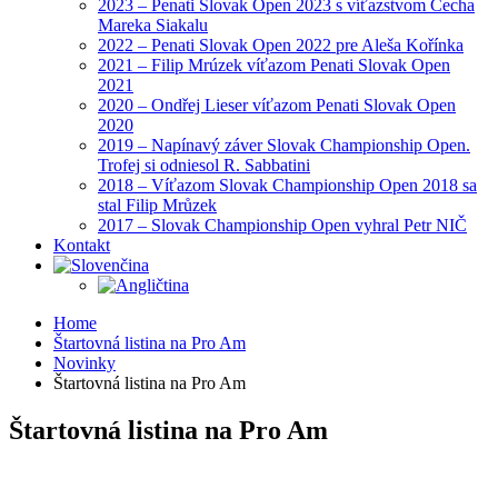
2023 – Penati Slovak Open 2023 s víťazstvom Čecha
Mareka Siakalu
2022 – Penati Slovak Open 2022 pre Aleša Kořínka
2021 – Filip Mrúzek víťazom Penati Slovak Open
2021
2020 – Ondřej Lieser víťazom Penati Slovak Open
2020
2019 – Napínavý záver Slovak Championship Open.
Trofej si odniesol R. Sabbatini
2018 – Víťazom Slovak Championship Open 2018 sa
stal Filip Mrůzek
2017 – Slovak Championship Open vyhral Petr NIČ
Kontakt
Home
Štartovná listina na Pro Am
Novinky
Štartovná listina na Pro Am
Štartovná listina na Pro Am