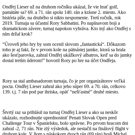
Ondřej Lieser už na druhom ročníku ukázal, že vie hrať golf,
pamätáte sa? 69. a 71. rán spolu 140. rán a krásne 2. miesto. Ako
história píše, na druhého si nikto nespomenie. Tretí ročník, rok
2019. Turnaja sa účastní Rory Sabbatini. Po napínavom boji a
dramatickom závere, turnaj napokon vyhráva. Kto iný ako Ondřej s
ním držal krok?
“Úroveň jeho hry by som ocenil slovom „fantastická“. Dôkazom
toho je aj fakt, že v prvom kole na pätnástej jamke, ktorá sa hrala
ako šesťparovka, zahral Ondřej ukážkový albatros, keď sa do jamky
dostal tretím úderom!” hovoril Rory
po hre na účet Ondřeja.
Rory sa stal ambasadorom turnaja, čo je pre organizátorov veľká
pocta. Ondřej Lieser zahral ako jeho súper 69. a 70. rán, celkovo
139. t.j. 7 rán pod par ihriska, opäť “nešťastné” druhé miesto.
Štvrtý raz sa prihlásil na turnaj Ondřej Lieser a ako sa neskôr
ukázalo, rozhodnutie uprednostniť Penati Slovak Open pred
Challenge Tour v Španielsku, bolo správne. Po prvom hracom dni
zahral -2, 71 rán. Nie zlý výsledok, ale nestačil na finálový flight v
druhom kole. V ňom s náskokom dvoch rán (69 rán) hrali Michal