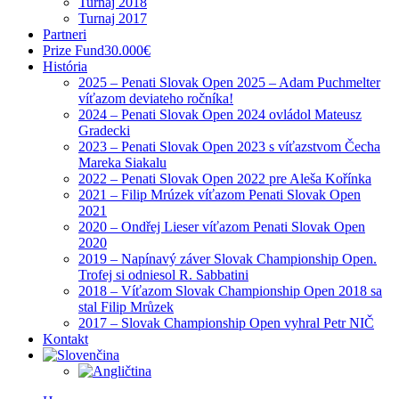
Turnaj 2018
Turnaj 2017
Partneri
Prize Fund
30.000€
História
2025 – Penati Slovak Open 2025 – Adam Puchmelter
víťazom deviateho ročníka!
2024 – Penati Slovak Open 2024 ovládol Mateusz
Gradecki
2023 – Penati Slovak Open 2023 s víťazstvom Čecha
Mareka Siakalu
2022 – Penati Slovak Open 2022 pre Aleša Kořínka
2021 – Filip Mrúzek víťazom Penati Slovak Open
2021
2020 – Ondřej Lieser víťazom Penati Slovak Open
2020
2019 – Napínavý záver Slovak Championship Open.
Trofej si odniesol R. Sabbatini
2018 – Víťazom Slovak Championship Open 2018 sa
stal Filip Mrůzek
2017 – Slovak Championship Open vyhral Petr NIČ
Kontakt