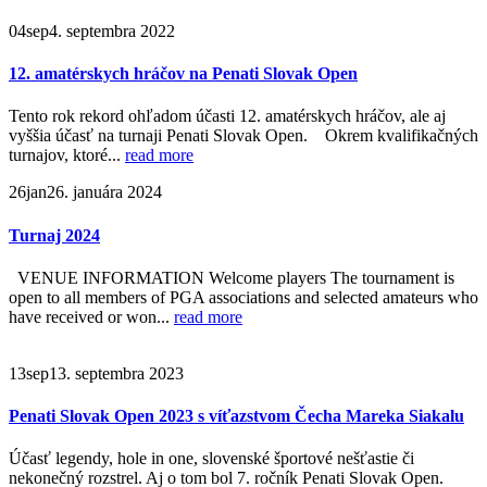
04
sep
4. septembra 2022
12. amatérskych hráčov na Penati Slovak Open
Tento rok rekord ohľadom účasti 12. amatérskych hráčov, ale aj
vyššia účasť na turnaji Penati Slovak Open. Okrem kvalifikačných
turnajov, ktoré...
read more
26
jan
26. januára 2024
Turnaj 2024
VENUE INFORMATION Welcome players The tournament is
open to all members of PGA associations and selected amateurs who
have received or won...
read more
13
sep
13. septembra 2023
Penati Slovak Open 2023 s víťazstvom Čecha Mareka Siakalu
Účasť legendy, hole in one, slovenské športové nešťastie či
nekonečný rozstrel. Aj o tom bol 7. ročník Penati Slovak Open.