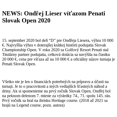
NEWS: Ondřej Lieser víťazom Penati
Slovak Open 2020
15. september 2020 bol deň “D” pre Ondřeja Liesera, výhra 10 000
€. Najvyššia výhra v doterajšej krátkej histórii podujatia Slovak
Championship Open. V roku 2020 sa Golfový Resort Penati stal
Titulárny partner podujatia, celková dotácia sa navýšila na čiastku
20 000 €, cena pre víťaza až na 10 000 € a oficiálny názov turnaja je
Penati Slovak Open.
Všetko nie je len o financiách potrebných na prípravu a účasti na
turnaji. Je to o pracovitosti a iných vedlajších šťastných náhod a
driny. Ak si spomenieme na prvý ročník Slovak Open, Ondřej bol
na peknom delenom 7. mieste za výsledky 74., 71. spolu 145. rán.
Prvý ročník sa hral na ihrisku Heritage course. (2018 až 2021 sa
hrajú na Legend course, pozn. autora)