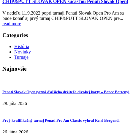
CHIP&PUTT SLOVAK OPEN súčasťou Penati Slovak Open!
V nedeľu 11.9.2022 popri turnaji Penati Slovak Open Pro Am sa
bude konať aj prvý turnaj CHIP&PUTT SLOVAK OPEN pre...
read more
Categories
História
Novinky
Turnaje
Najnovšie
Penati Slovak Open pozná ďalšieho držiteľa divokej karty – Bence Bertenyi
28. júla 2026
Prvý kvalifikačný turnaj Penati Pro Am Classic vyhral René Bergendi
26. júna 2026