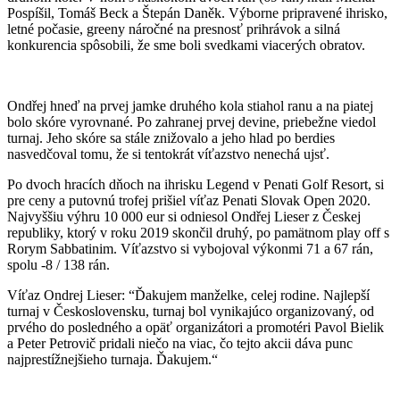
Pospíšil, Tomáš Beck a Štepán Daněk. Výborne pripravené ihrisko,
letné počasie, greeny náročné na presnosť
prihrávok a silná
konkurencia spôsobili, že sme boli svedkami viacerých obratov.
Ondřej hneď na prvej jamke druhého kola stiahol ranu a na piatej
bolo skóre vyrovnané. Po zahranej prvej devine, priebežne viedol
turnaj. Jeho skóre sa stále znižovalo a jeho hlad po berdies
nasvedčoval tomu, že si tentokrát víťazstvo nenechá ujsť.
Po dvoch hracích dňoch na ihrisku Legend v Penati Golf Resort, si
pre ceny a putovnú trofej prišiel víťaz Penati Slovak Open 2020.
Najvyššiu výhru 10 000 eur si odniesol Ondřej Lieser z Českej
republiky, ktorý v roku 2019 skončil druhý, po pamätnom play off s
Rorym Sabbatinim. Víťazstvo si vybojoval výkonmi 71 a 67 rán,
spolu -8 / 138 rán.
Víťaz Ondrej Lieser: “Ďakujem manželke, celej rodine. Najlepší
turnaj v Československu, turnaj bol vynikajúco organizovaný, od
prvého do posledného a opäť organizátori a promotéri Pavol Bielik
a Peter Petrovič pridali niečo na viac, čo tejto akcii dáva punc
najprestížnejšieho turnaja. Ďakujem.“