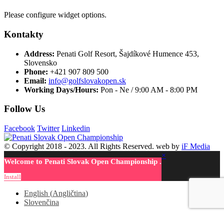
Please configure widget options.
Kontakty
Address:
Penati Golf Resort, Šajdíkové Humence 453,
Slovensko
Phone:
+421 907 809 500
Email:
info@golfslovakopen.sk
Working Days/Hours:
Pon - Ne / 9:00 AM - 8:00 PM
Follow Us
Facebook
Twitter
Linkedin
© Copyright 2018 - 2023. All Rights Reserved. web by
iF Media
×
Welcome to Penati Slovak Open Championship .
Install
English
(
Angličtina
)
Slovenčina
Facebook
Twitter
LinkedIn
Google +
Email
WhatsApp