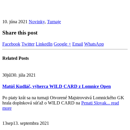
10. júna 2021
Novinky
,
Turnaje
Share this post
Facebook
Twitter
LinkedIn
Google +
Email
WhatsApp
Related
Posts
30
júl
30. júla 2021
Matúš Kudláč, výherca WILD CARD z Lomnice Open
Po piaty krát sa na turnaji Otvorené Majstrovstvá Lomnického GK
hrala doplnková súťaž o WILD CARD na
Penati Slovak...
read
more
13
sep
13. septembra 2021