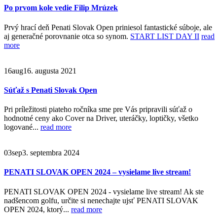
Po prvom kole vedie Filip Mrúzek
Prvý hrací deň Penati Slovak Open priniesol fantastické súboje, ale
aj generačné porovnanie otca so synom.
START LIST DAY II
read
more
16
aug
16. augusta 2021
Súťaž s Penati Slovak Open
Pri príležitosti piateho ročníka sme pre Vás pripravili súťaž o
hodnotné ceny ako Cover na Driver, uteráčky, loptičky, všetko
logované...
read more
03
sep
3. septembra 2024
PENATI SLOVAK OPEN 2024 – vysielame live stream!
PENATI SLOVAK OPEN 2024 - vysielame live stream! Ak ste
nadšencom golfu, určite si nenechajte ujsť PENATI SLOVAK
OPEN 2024, ktorý...
read more