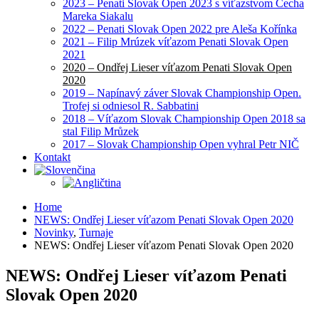
2023 – Penati Slovak Open 2023 s víťazstvom Čecha
Mareka Siakalu
2022 – Penati Slovak Open 2022 pre Aleša Kořínka
2021 – Filip Mrúzek víťazom Penati Slovak Open
2021
2020 – Ondřej Lieser víťazom Penati Slovak Open
2020
2019 – Napínavý záver Slovak Championship Open.
Trofej si odniesol R. Sabbatini
2018 – Víťazom Slovak Championship Open 2018 sa
stal Filip Mrůzek
2017 – Slovak Championship Open vyhral Petr NIČ
Kontakt
Home
NEWS: Ondřej Lieser víťazom Penati Slovak Open 2020
Novinky
,
Turnaje
NEWS: Ondřej Lieser víťazom Penati Slovak Open 2020
NEWS: Ondřej Lieser víťazom Penati
Slovak Open 2020