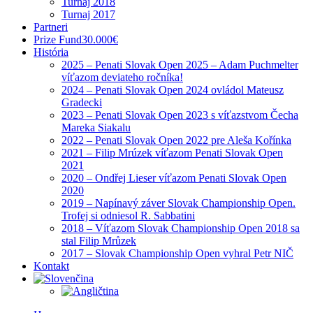
Turnaj 2018
Turnaj 2017
Partneri
Prize Fund
30.000€
História
2025 – Penati Slovak Open 2025 – Adam Puchmelter
víťazom deviateho ročníka!
2024 – Penati Slovak Open 2024 ovládol Mateusz
Gradecki
2023 – Penati Slovak Open 2023 s víťazstvom Čecha
Mareka Siakalu
2022 – Penati Slovak Open 2022 pre Aleša Kořínka
2021 – Filip Mrúzek víťazom Penati Slovak Open
2021
2020 – Ondřej Lieser víťazom Penati Slovak Open
2020
2019 – Napínavý záver Slovak Championship Open.
Trofej si odniesol R. Sabbatini
2018 – Víťazom Slovak Championship Open 2018 sa
stal Filip Mrůzek
2017 – Slovak Championship Open vyhral Petr NIČ
Kontakt