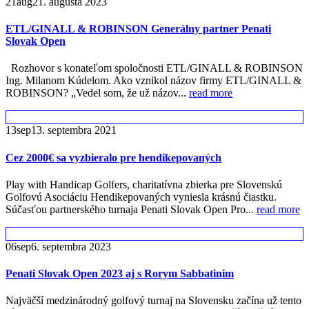
21
aug
21. augusta 2023
ETL/GINALL & ROBINSON Generálny partner Penati
Slovak Open
Rozhovor s konateľom spoločnosti ETL/GINALL & ROBINSON
Ing. Milanom Kúdelom. Ako vznikol názov firmy ETL/GINALL &
ROBINSON? „Vedel som, že už názov...
read more
13
sep
13. septembra 2021
Cez 2000€ sa vyzbieralo pre hendikepovaných
Play with Handicap Golfers, charitatívna zbierka pre Slovenskú
Golfovú Asociáciu Hendikepovaných vyniesla krásnú čiastku.
Súčasťou partnerského turnaja Penati Slovak Open Pro...
read more
06
sep
6. septembra 2023
Penati Slovak Open 2023 aj s Rorym Sabbatinim
Najväčší medzinárodný golfový turnaj na Slovensku začína už tento