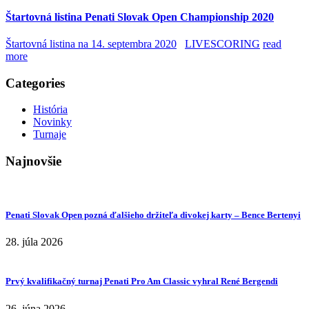
Štartovná listina Penati Slovak Open Championship 2020
Štartovná listina na 14. septembra 2020
LIVESCORING
read
more
Categories
História
Novinky
Turnaje
Najnovšie
Penati Slovak Open pozná ďalšieho držiteľa divokej karty – Bence Bertenyi
28. júla 2026
Prvý kvalifikačný turnaj Penati Pro Am Classic vyhral René Bergendi
26. júna 2026