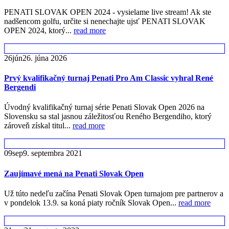
PENATI SLOVAK OPEN 2024 - vysielame live stream! Ak ste
nadšencom golfu, určite si nenechajte ujsť PENATI SLOVAK
OPEN 2024, ktorý...
read more
26
jún
26. júna 2026
Prvý kvalifikačný turnaj Penati Pro Am Classic vyhral René
Bergendi
Úvodný kvalifikačný turnaj série Penati Slovak Open 2026 na
Slovensku sa stal jasnou záležitosťou Reného Bergendiho, ktorý
zároveň získal titul...
read more
09
sep
9. septembra 2021
Zaujímavé mená na Penati Slovak Open
Už túto nedeľu začína Penati Slovak Open turnajom pre partnerov a
v pondelok 13.9. sa koná piaty ročník Slovak Open...
read more