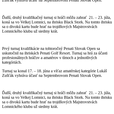
Zušťák vyhráva účasť na Septembrovom Penati Slovak Open.
Ďalší, druhý kvalifikačný turnaj si hráči môžu zahrať 21. – 23. júla,
koná sa vo Velkej Lomnici, na ihrisku Black Stork. Na tomto ihrisku
sa o divokú kartu bude hrať na trojdňových Majstrovstvách
Lomnického klubu už siedmy krát.
Prvý turnaj kvalifikácie na tohtoročný Penati Slovak Open sa
uskutočnil na ihriskách Penati Golf Resort. Turnaj sa hrá za účasti
profesionálnych hráčov a amatérov v tímoch a jednotlivých
kategóriách.
Turnaj sa konal 17. – 18. júna a víťaz amatérskej kategórie Lukáš
Zušťák vyhráva účasť na Septembrovom Penati Slovak Open.
Ďalší, druhý kvalifikačný turnaj si hráči môžu zahrať 21. – 23. júla,
koná sa vo Velkej Lomnici, na ihrisku Black Stork. Na tomto ihrisku
sa o divokú kartu bude hrať na trojdňových Majstrovstvách
Lomnického klubu už siedmy krát.