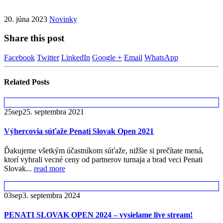
20. júna 2023
Novinky
Share this post
Facebook
Twitter
LinkedIn
Google +
Email
WhatsApp
Related
Posts
25
sep
25. septembra 2021
Výhercovia súťaže Penati Slovak Open 2021
Ďakujeme všetkým účastníkom súťaže, nižšie si prečítate mená,
ktorí vyhrali vecné ceny od partnerov turnaja a brad veci Penati
Slovak...
read more
03
sep
3. septembra 2024
PENATI SLOVAK OPEN 2024 – vysielame live stream!