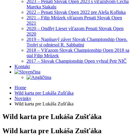
2023 – Penati Slovak Open 2023 s víťazstvom Čecha
Mareka Siakalu
2022 – Penati Slovak Open 2022 pre Aleša Kořínka
2021 – Filip Mrúzek víťazom Penati Slovak Open
2021
2020 – Ondřej Lieser víťazom Penati Slovak Open
2020
2019 – Napínavý záver Slovak Championship Open.
Trofej si odniesol R. Sabbatini
2018 – Víťazom Slovak Championship Open 2018 sa
stal Filip Mrůzek
2017 – Slovak Championship Open vyhral Petr NIČ
Kontakt
Home
Wild karta pre Lukáša Zušťáka
Novinky
Wild karta pre Lukáša Zušťáka
Wild karta pre Lukáša Zušťáka
Wild karta pre Lukáša Zušťáka