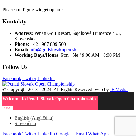
Please configure widget options.
Kontakty
Address:
Penati Golf Resort, Šajdíkové Humence 453,
Slovensko
Phone:
+421 907 809 500
Email:
info@golfslovakopen.sk
Working Days/Hours:
Pon - Ne / 9:00 AM - 8:00 PM
Follow Us
Facebook
Twitter
Linkedin
© Copyright 2018 - 2023. All Rights Reserved. web by
iF Media
×
Welcome to Penati Slovak Open Championship .
Install
English
(
Angličtina
)
Slovenčina
Facebook
Twitter
LinkedIn
Google +
Email
WhatsApp