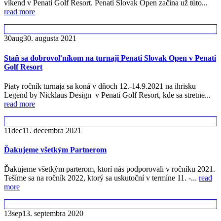
víkend v Penati Golf Resort. Penati Slovak Open začína už túto...
read more
30
aug
30. augusta 2021
Staň sa dobrovoľníkom na turnaji Penati Slovak Open v Penati
Golf Resort
Piaty ročník turnaja sa koná v dňoch 12.-14.9.2021 na ihrisku
Legend by Nicklaus Design v Penati Golf Resort, kde sa stretne...
read more
11
dec
11. decembra 2021
Ďakujeme všetkým Partnerom
Ďakujeme všetkým parterom, ktorí nás podporovali v ročníku 2021.
Tešíme sa na ročník 2022, ktorý sa uskutoční v termíne 11. -...
read
more
13
sep
13. septembra 2020